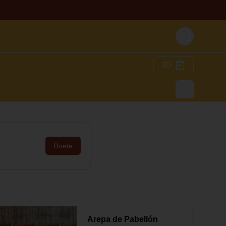
Login
$0
Únete
Arepa de Pabellón