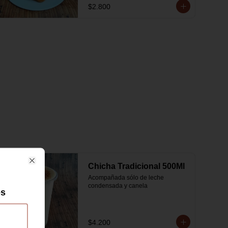
$2.800
Chicha Tradicional 500Ml
Close
Acompañada sólo de leche 
condensada y canela
es
$4.200