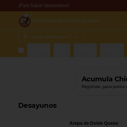
¡Puro Sabor Venezolano!
Inicio
¡Ordena Aquí!
Delivery & Locales
¿Dónde quieres pedir?
Desayunos
Chichas
Colaciones
Adicionales
Acumula
Chi
Regístrate, gana puntos 
Desayunos
Arepa de Doble Queso