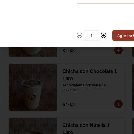
Chicha con Manjar 1 Litro
Acompañada de rica salsa de 
manjar (Arequipe)
Agregar
$7.000
Chicha con Chocolate 1
Litro
Acompañada con salsa de 
chocolate
$7.000
Chicha con Nutella 1
Litro