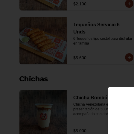
$2.100
Tequeños Servicio 6
Unds
6 Tequeños tipo coctel para disfrutar 
en familia
$5.600
Chichas
Chicha Bombón 500Ml
Chicha Venezolana en única 
presentación de 500ml, 
acompañada con doble capa 
gruesa de manjar en el fondo y por 
encima, leche condensada y 
espolvoreada con canela.
$5.000