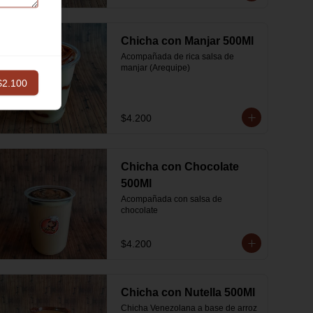
Chicha con Manjar 500Ml
Acompañada de rica salsa de 
manjar (Arequipe)
$2.100
$4.200
Chicha con Chocolate
500Ml
Acompañada con salsa de 
chocolate
$4.200
Chicha con Nutella 500Ml
Chicha Venezolana a base de arroz 