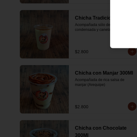
Chicha Tradicional 300Ml
Acompañada sólo de leche 
condensada y canela
$2.800
Chicha con Manjar 300Ml
Acompañada de rica salsa de 
manjar (Arequipe)
$2.800
Chicha con Chocolate
300Ml