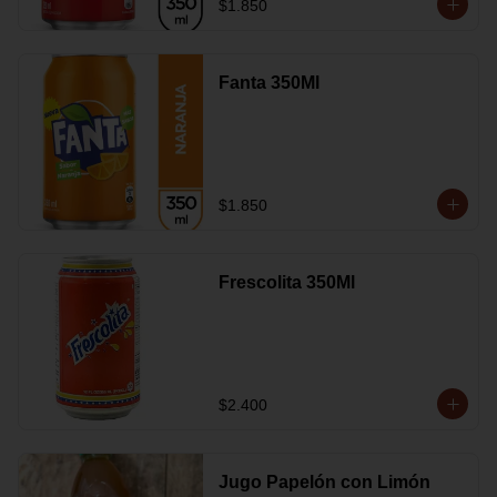
$1.850
Fanta 350Ml
$1.850
Frescolita 350Ml
$2.400
Jugo Papelón con Limón