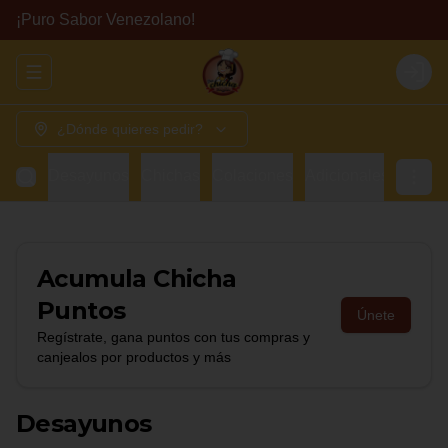
¡Puro Sabor Venezolano!
Abrir menu de navegación
Login
¿Dónde quieres pedir?
Desayunos
Chichas
Colaciones
Adicionales
Bebid
Acumula
Chicha
Puntos
Únete
Regístrate, gana puntos con tus compras y
canjealos por productos y más
Desayunos