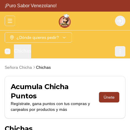
¡Puro Sabor Venezolano!
Abrir menu de navegación
Login
¿Dónde quieres pedir?
Chichas
Señora Chicha
Chichas
Acumula
Chicha
Puntos
Únete
Regístrate, gana puntos con tus compras y
canjealos por productos y más
Chichas