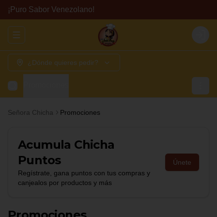
¡Puro Sabor Venezolano!
Abrir menu de navegación
Login
¿Dónde quieres pedir?
Promociones
Señora Chicha
Promociones
Acumula
Chicha
Puntos
Únete
Regístrate, gana puntos con tus compras y
canjealos por productos y más
Promociones