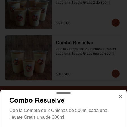
cada una, llévate Gratis 2 de 300ml
$21.700
Combo Resuelve
Con la Compra de 2 Chichas de 500ml 
cada una, llévate Gratis una de 300ml
$10.500
Combo Resuelve
Con la Compra de 2 Chichas de 500ml cada una,
llévate Gratis una de 300ml