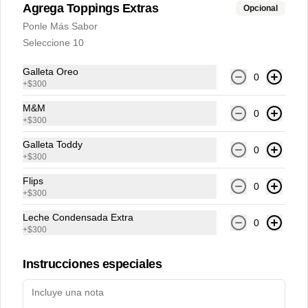
Agrega Toppings Extras
Opcional
Ponle Más Sabor
Seleccione 10
Conócenos
Galleta Oreo
0
Delivery
+
$300
Términos y condiciones
M&M
0
Política de privacidad
+
$300
Galleta Toddy
Redes sociales
0
+
$300
Instagram
Flips
0
+
$300
Facebook
Leche Condensada Extra
X
0
+
$300
Mi cuenta
Instrucciones especiales
Pedir
Chicha Puntos