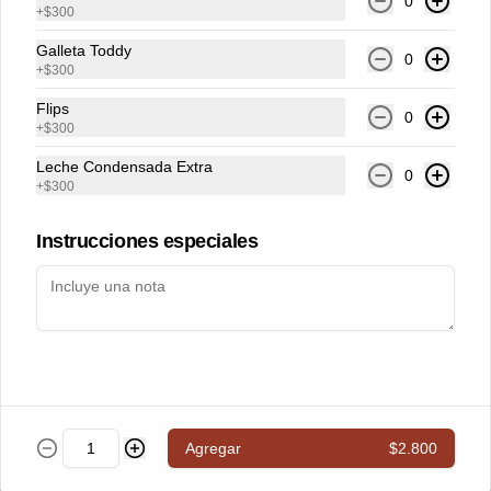
0
+
$300
Galleta Toddy
0
+
$300
Flips
0
+
$300
Leche Condensada Extra
0
+
$300
Instrucciones especiales
Conócenos
Delivery
Términos y condiciones
Política de privacidad
Redes sociales
Agregar
$2.800
Instagram