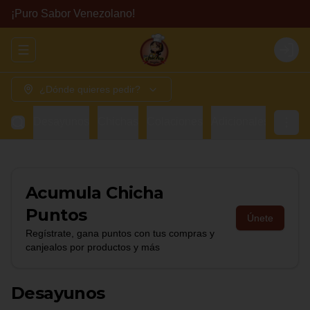
¡Puro Sabor Venezolano!
Abrir menu de navegación
Login
¿Dónde quieres pedir?
Desayunos
Chichas
Colaciones
Adicionales
Bebid
Acumula
Chicha
Puntos
Únete
Regístrate, gana puntos con tus compras y
canjealos por productos y más
Desayunos