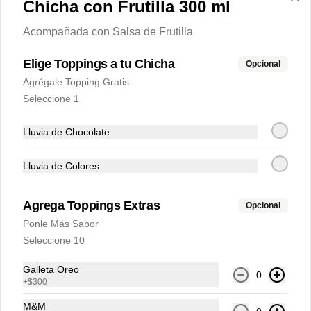
Chicha con Frutilla 300 ml
cada una, llévate Gratis 1 de 300ml, más 
un cremoso borde de nutella en cada 
vaso
Acompañada con Salsa de Frutilla
$14.000
Elige Toppings a tu Chicha
Opcional
Agrégale Topping Gratis
Seleccione 1
Combo Familiar
Con la Compra de 4 Chichas de 500ml 
cada una, llévate Gratis 2 de 300ml
Lluvia de Chocolate
Lluvia de Colores
$21.700
Agrega Toppings Extras
Opcional
Ponle Más Sabor
Combo Resuelve
Seleccione 10
Con la Compra de 2 Chichas de 500ml 
cada una, llévate Gratis una de 300ml
Galleta Oreo
0
+
$300
$10.500
M&M