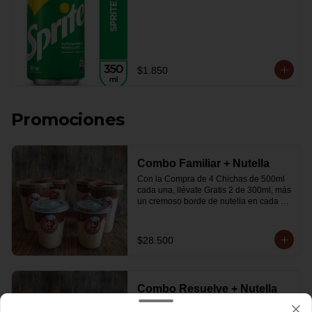
$1.850
Promociones
Combo Familiar + Nutella
Con la Compra de 4 Chichas de 500ml 
cada una, llévate Gratis 2 de 300ml, más 
un cremoso borde de nutella en cada 
vaso.
$28.500
Combo Resuelve + Nutella
Con la Compra de 2 Chichas de 500ml 