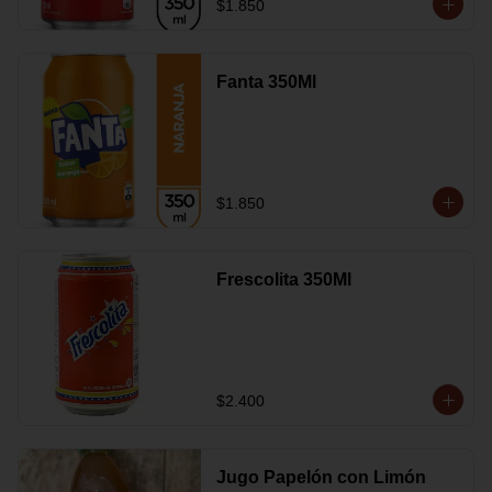
$1.850
Fanta 350Ml
$1.850
Frescolita 350Ml
$2.400
Jugo Papelón con Limón