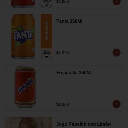
$1.850
Fanta 350Ml
$1.850
Frescolita 350Ml
$2.400
Jugo Papelón con Limón