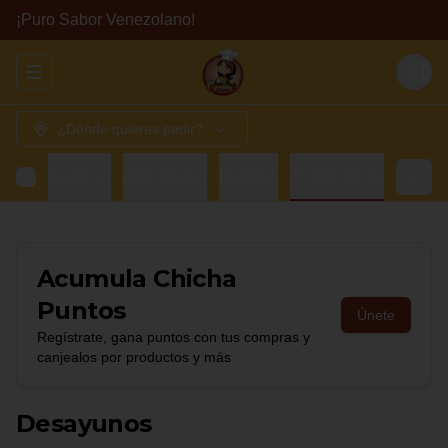
¡Puro Sabor Venezolano!
Abrir menu de navegación
Login
¿Dónde quieres pedir?
has
Colaciones
Adicionales
Bebidas
Promociones
Acumula
Chicha
Puntos
Únete
Regístrate, gana puntos con tus compras y
canjealos por productos y más
Desayunos