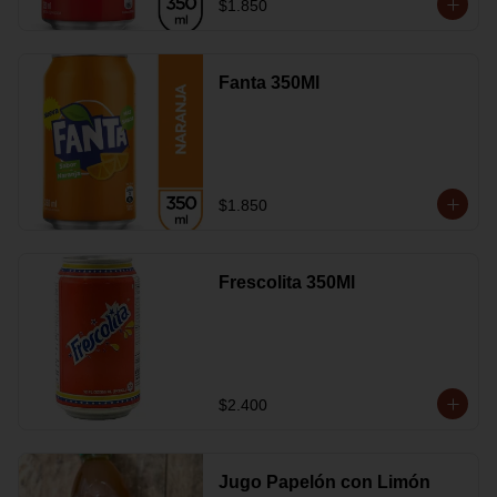
$1.850
Fanta 350Ml
$1.850
Frescolita 350Ml
$2.400
Jugo Papelón con Limón