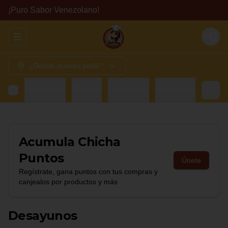
¡Puro Sabor Venezolano!
Abrir menu de navegación
Login
¿Dónde quieres pedir?
Desayunos
Chichas
Colaciones
Adicionales
Bebid
Acumula
Chicha
Puntos
Únete
Regístrate, gana puntos con tus compras y
canjealos por productos y más
Desayunos